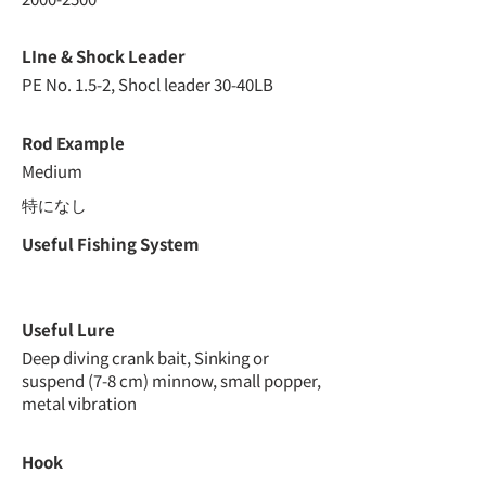
LIne & Shock Leader
PE No. 1.5-2, Shocl leader 30-40LB
Rod Example
Medium
特になし
Useful Fishing System
Useful Lure
Deep diving crank bait, Sinking or
suspend (7-8 cm) minnow, small popper,
metal vibration
Hook