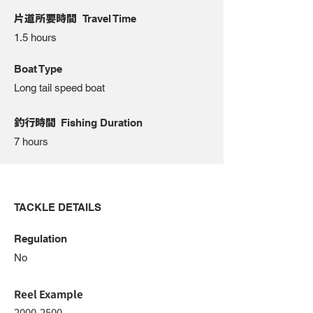
片道所要時間
Travel Time
1.5 hours
Boat Type
Long tail speed boat
釣行時間
Fishing Duration
7 hours
TACKLE DETAILS
Regulation
No
Reel Example
2000-2500